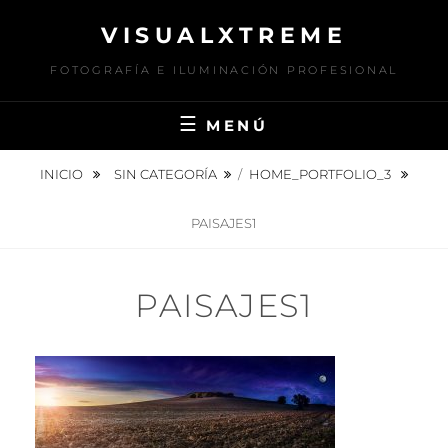
Saltar
VISUALXTREME
al
contenido
FOTOGRAFÍA E ILUMINACIÓN PROFESIONAL
MENÚ
INICIO
SIN CATEGORÍA
/
HOME_PORTFOLIO_3
PAISAJES1
PAISAJES1