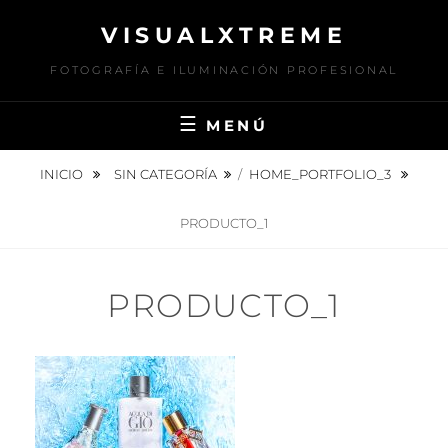
Saltar
VISUALXTREME
al
contenido
FOTOGRAFÍA E ILUMINACIÓN PROFESIONAL
MENÚ
INICIO
SIN CATEGORÍA
/
HOME_PORTFOLIO_3
PRODUCTO_1
PRODUCTO_1