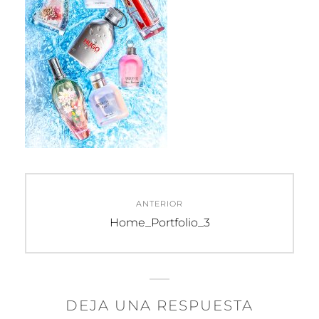
Navegación
ANTERIOR
de
Entrada
Home_Portfolio_3
anterior:
entradas
DEJA UNA RESPUESTA