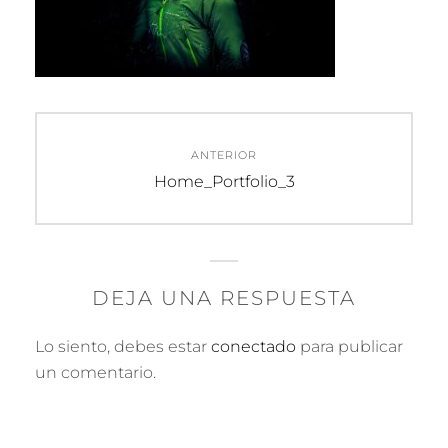
Navegación
ANTERIOR
de
Entrada
Home_Portfolio_3
anterior:
entradas
DEJA UNA RESPUESTA
Lo siento, debes estar
conectado
para publicar
un comentario.