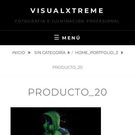
Saltar
VISUALXTREME
al
contenido
FOTOGRAFÍA E ILUMINACIÓN PROFESIONAL
MENÚ
INICIO
SIN CATEGORÍA
/
HOME_PORTFOLIO_3
PRODUCTO_20
PRODUCTO_20