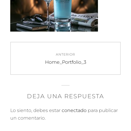
Navegación
ANTERIOR
de
Entrada
Home_Portfolio_3
anterior:
entradas
DEJA UNA RESPUESTA
Lo siento, debes estar
conectado
para publicar
un comentario.