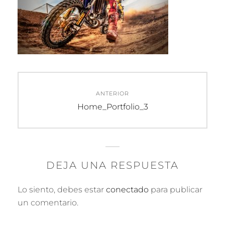
Navegación
ANTERIOR
de
Entrada
Home_Portfolio_3
anterior:
entradas
DEJA UNA RESPUESTA
Lo siento, debes estar
conectado
para publicar
un comentario.