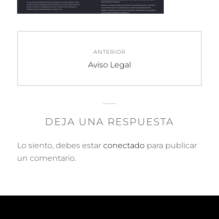
Navegación
ANTERIOR
de
Entrada
Aviso Legal
anterior:
entradas
DEJA UNA RESPUESTA
Lo siento, debes estar
conectado
para publicar
un comentario.