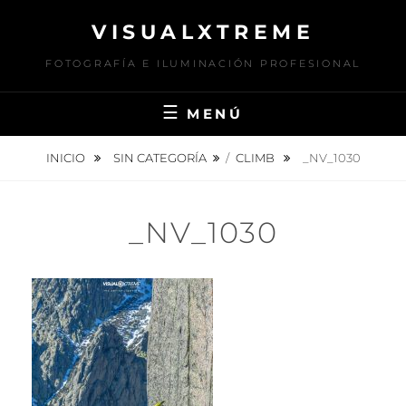
Saltar
VISUALXTREME
al
contenido
FOTOGRAFÍA E ILUMINACIÓN PROFESIONAL
MENÚ
INICIO
SIN CATEGORÍA
/
CLIMB
_NV_1030
_NV_1030