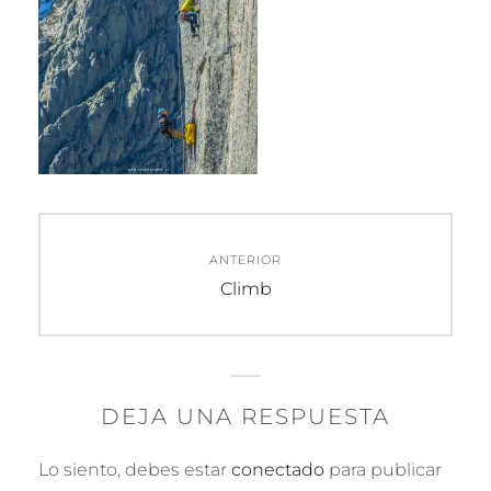
Navegación
ANTERIOR
de
Entrada
Climb
anterior:
entradas
DEJA UNA RESPUESTA
Lo siento, debes estar
conectado
para publicar