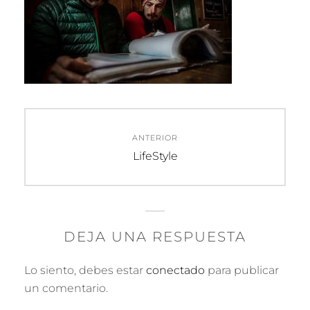
Navegación
ANTERIOR
de
Entrada
LifeStyle
anterior:
entradas
DEJA UNA RESPUESTA
Lo siento, debes estar
conectado
para publicar
un comentario.