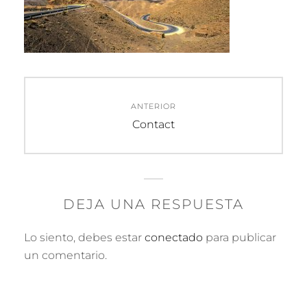
Navegación
ANTERIOR
de
Entrada
Contact
anterior:
entradas
DEJA UNA RESPUESTA
Lo siento, debes estar
conectado
para publicar
un comentario.