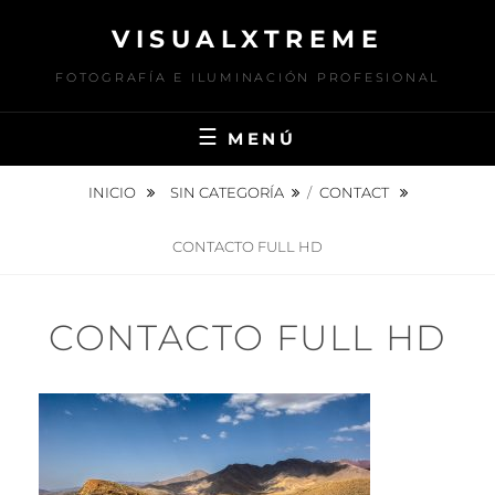
Saltar
VISUALXTREME
al
contenido
FOTOGRAFÍA E ILUMINACIÓN PROFESIONAL
MENÚ
INICIO
SIN CATEGORÍA
/
CONTACT
CONTACTO FULL HD
CONTACTO FULL HD