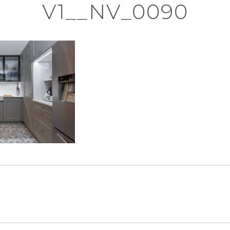
V1__NV_0090
n