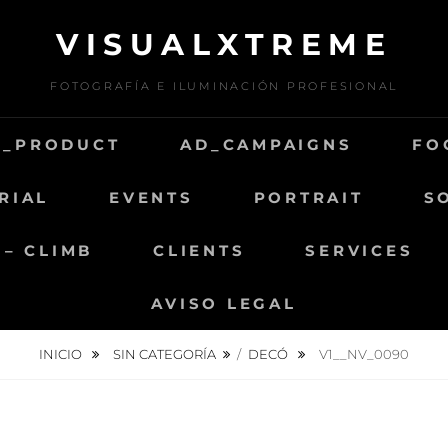
VISUALXTREME
FOTOGRAFÍA E ILUMINACIÓN PROFESIONAL
D_PRODUCT
AD_CAMPAIGNS
FO
RIAL
EVENTS
PORTRAIT
S
 – CLIMB
CLIENTS
SERVICES
AVISO LEGAL
INICIO
SIN CATEGORÍA
/
DECÓ
V1__NV_0090