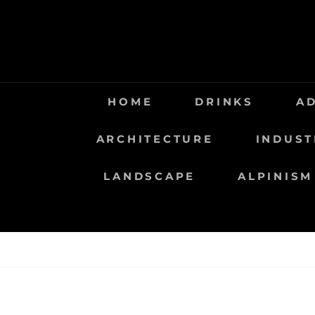
Saltar
al
contenido
HOME
DRINKS
A
ARCHITECTURE
INDUST
LANDSCAPE
ALPINISM