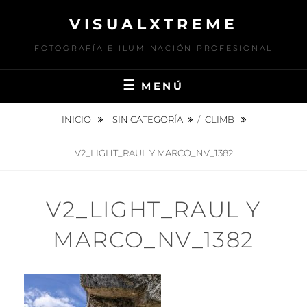
Saltar
VISUALXTREME
al
contenido
FOTOGRAFÍA E ILUMINACIÓN PROFESIONAL
MENÚ
INICIO
SIN CATEGORÍA
/
CLIMB
V2_LIGHT_RAUL Y MARCO_NV_1382
V2_LIGHT_RAUL Y
MARCO_NV_1382