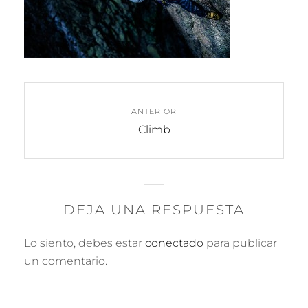
Navegación
ANTERIOR
de
Entrada
Climb
anterior:
entradas
DEJA UNA RESPUESTA
Lo siento, debes estar
conectado
para publicar
un comentario.