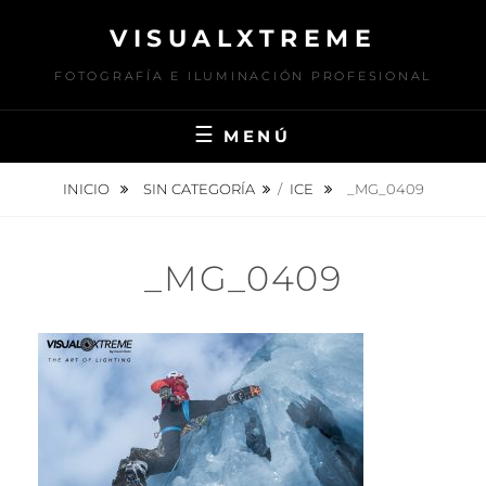
Saltar
VISUALXTREME
al
contenido
FOTOGRAFÍA E ILUMINACIÓN PROFESIONAL
MENÚ
INICIO
SIN CATEGORÍA
/
ICE
_MG_0409
_MG_0409