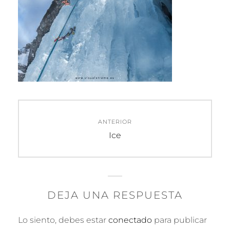
Navegación
ANTERIOR
de
Entrada
Ice
anterior:
entradas
DEJA UNA RESPUESTA
Lo siento, debes estar
conectado
para publicar