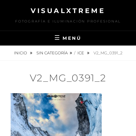
Saltar
VISUALXTREME
al
contenido
FOTOGRAFÍA E ILUMINACIÓN PROFESIONAL
MENÚ
INICIO
SIN CATEGORÍA
/
ICE
V2_MG_0391_2
V2_MG_0391_2