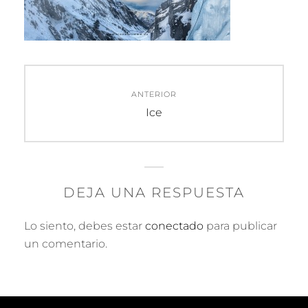
Navegación
ANTERIOR
de
Entrada
Ice
anterior:
entradas
DEJA UNA RESPUESTA
Lo siento, debes estar
conectado
para publicar
un comentario.