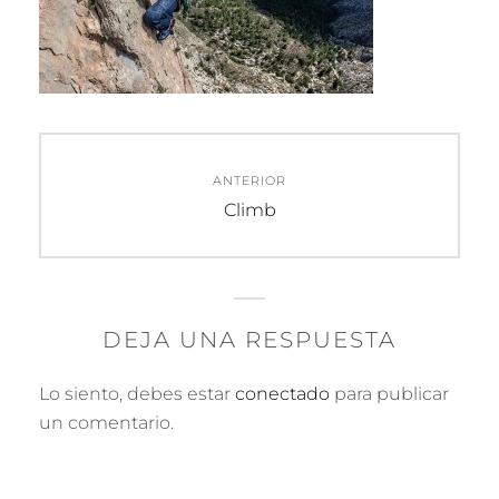
Navegación
ANTERIOR
de
Entrada
Climb
anterior:
entradas
DEJA UNA RESPUESTA
Lo siento, debes estar
conectado
para publicar
un comentario.