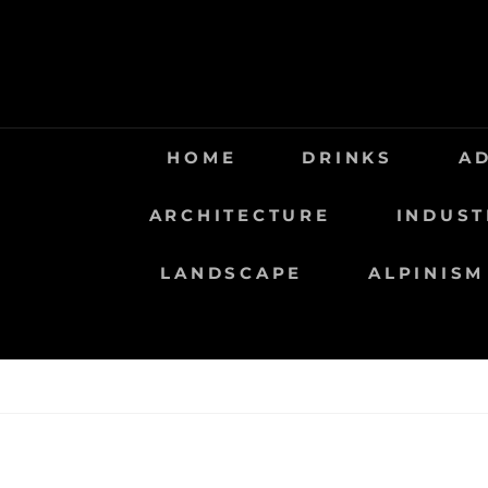
Saltar
al
contenido
HOME
DRINKS
A
ARCHITECTURE
INDUST
LANDSCAPE
ALPINISM