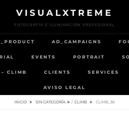
VISUALXTREME
FOTOGRAFÍA E ILUMINACIÓN PROFESIONAL
D_PRODUCT
AD_CAMPAIGNS
FO
RIAL
EVENTS
PORTRAIT
S
 – CLIMB
CLIENTS
SERVICES
AVISO LEGAL
INICIO
SIN CATEGORÍA
/
CLIMB
CLIMB_36