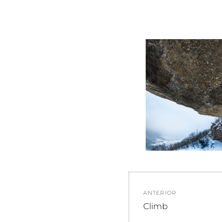
Navegació
ANTERIOR
de
Entrada
Climb
anterior: