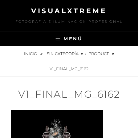
Saltar
VISUALXTREME
al
contenido
FOTOGRAFÍA E ILUMINACIÓN PROFESIONAL
MENÚ
INICIO
SIN CATEGORÍA
/
PRODUCT
V1_FINAL_MG_6162
V1_FINAL_MG_6162