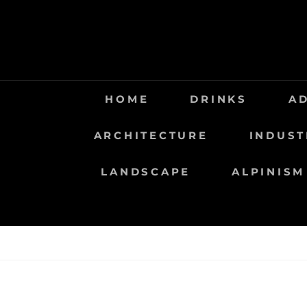
Saltar
al
contenido
HOME
DRINKS
A
ARCHITECTURE
INDUST
LANDSCAPE
ALPINISM