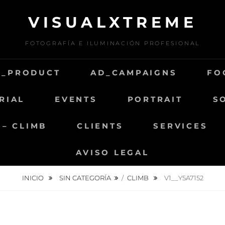
VISUALXTREME
FOTOGRAFÍA E ILUMINACIÓN PROFESIONAL
D_PRODUCT
AD_CAMPAIGNS
FO
RIAL
EVENTS
PORTRAIT
S
 – CLIMB
CLIENTS
SERVICES
AVISO LEGAL
INICIO
SIN CATEGORÍA
/
CLIMB
V1__Y5A7152