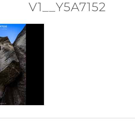
V1__Y5A7152
n