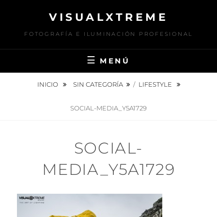
Saltar
VISUALXTREME
al
contenido
FOTOGRAFÍA E ILUMINACIÓN PROFESIONAL
MENÚ
INICIO
SIN CATEGORÍA
/
LIFESTYLE
SOCIAL-MEDIA_Y5A1729
SOCIAL-
MEDIA_Y5A1729