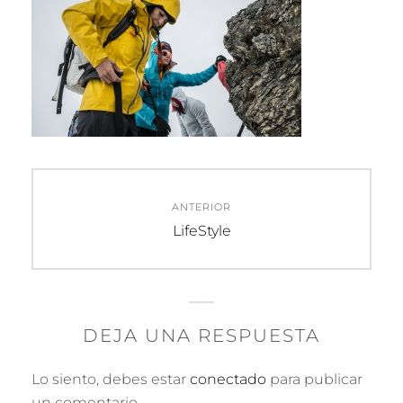
Navegación
ANTERIOR
de
Entrada
LifeStyle
anterior:
entradas
DEJA UNA RESPUESTA
Lo siento, debes estar
conectado
para publicar
un comentario.