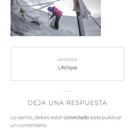
Navegación
ANTERIOR
de
Entrada
LifeStyle
anterior:
entradas
DEJA UNA RESPUESTA
Lo siento, debes estar
conectado
para publicar
un comentario.