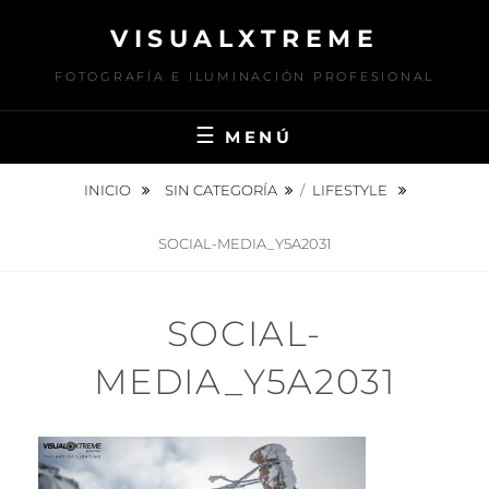
Saltar
VISUALXTREME
al
contenido
FOTOGRAFÍA E ILUMINACIÓN PROFESIONAL
MENÚ
INICIO
SIN CATEGORÍA
/
LIFESTYLE
SOCIAL-MEDIA_Y5A2031
SOCIAL-
MEDIA_Y5A2031