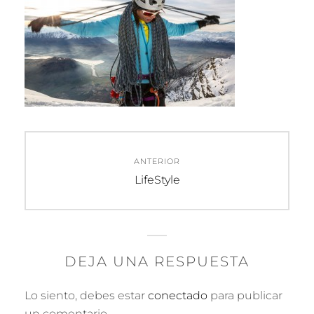
Navegación
ANTERIOR
de
Entrada
LifeStyle
anterior:
entradas
DEJA UNA RESPUESTA
Lo siento, debes estar
conectado
para publicar
un comentario.