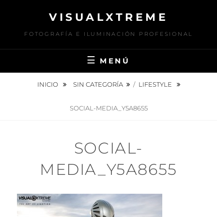
Saltar
VISUALXTREME
al
contenido
FOTOGRAFÍA E ILUMINACIÓN PROFESIONAL
MENÚ
INICIO
SIN CATEGORÍA
/
LIFESTYLE
SOCIAL-MEDIA_Y5A8655
SOCIAL-
MEDIA_Y5A8655