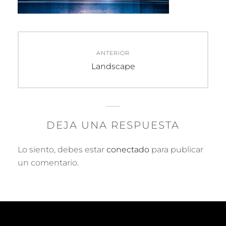
Navegación
ANTERIOR
de
Entrada
Landscape
anterior:
entradas
DEJA UNA RESPUESTA
Lo siento, debes estar
conectado
para publicar
un comentario.