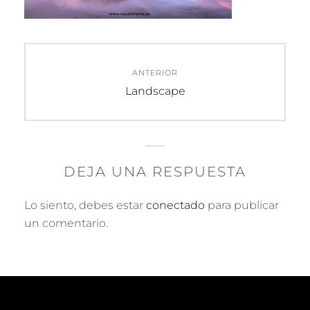
Navegación
ANTERIOR
de
Entrada
Landscape
anterior:
entradas
DEJA UNA RESPUESTA
Lo siento, debes estar
conectado
para publicar
un comentario.