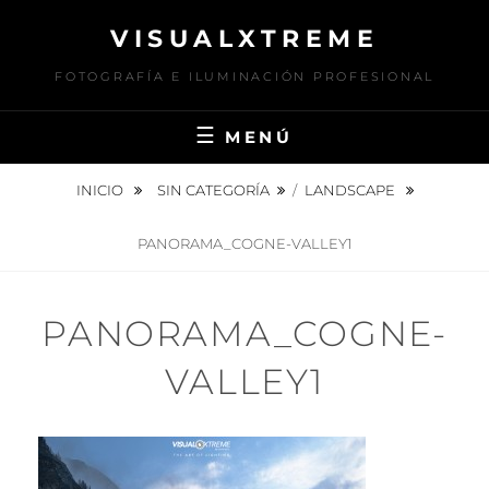
Saltar
VISUALXTREME
al
contenido
FOTOGRAFÍA E ILUMINACIÓN PROFESIONAL
MENÚ
INICIO
SIN CATEGORÍA
/
LANDSCAPE
PANORAMA_COGNE-VALLEY1
PANORAMA_COGNE-
VALLEY1