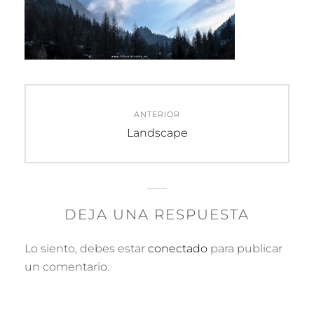
Navegación
ANTERIOR
de
Entrada
Landscape
anterior:
entradas
DEJA UNA RESPUESTA
Lo siento, debes estar
conectado
para publicar
un comentario.