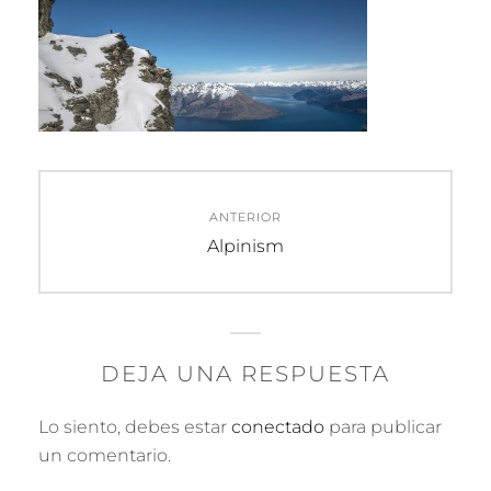
Navegación
ANTERIOR
de
Entrada
Alpinism
anterior:
entradas
DEJA UNA RESPUESTA
Lo siento, debes estar
conectado
para publicar
un comentario.