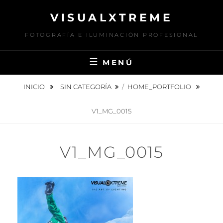
Saltar
VISUALXTREME
al
contenido
FOTOGRAFÍA E ILUMINACIÓN PROFESIONAL
MENÚ
INICIO
SIN CATEGORÍA
/
HOME_PORTFOLIO
V1_MG_0015
V1_MG_0015