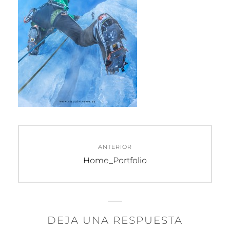
Navegación
ANTERIOR
de
Entrada
Home_Portfolio
anterior:
entradas
DEJA UNA RESPUESTA