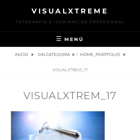
Saltar
VISUALXTREME
al
contenido
FOTOGRAFÍA E ILUMINACIÓN PROFESIONAL
MENÚ
INICIO
SIN CATEGORÍA
/
HOME_PORTFOLIO
VISUALXTREM_17
VISUALXTREM_17