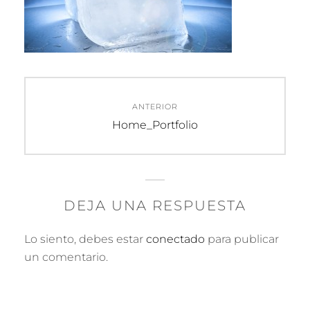
Navegación
ANTERIOR
de
Entrada
Home_Portfolio
anterior:
entradas
DEJA UNA RESPUESTA
Lo siento, debes estar
conectado
para publicar
un comentario.