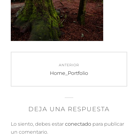
Navegación
ANTERIOR
de
Entrada
Home_Portfolio
anterior:
entradas
DEJA UNA RESPUESTA
Lo siento, debes estar
conectado
para publicar
un comentario.