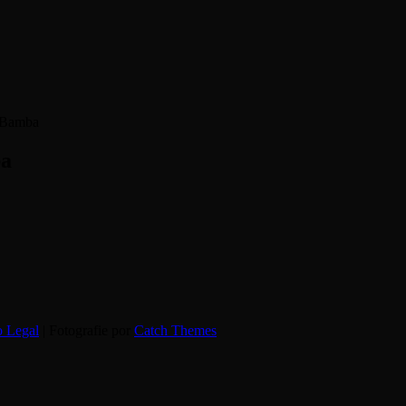
_Bamba
ba
o Legal
| Fotografie por
Catch Themes