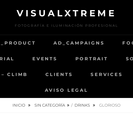
VISUALXTREME
FOTOGRAFÍA E ILUMINACIÓN PROFESIONAL
D_PRODUCT
AD_CAMPAIGNS
FO
RIAL
EVENTS
PORTRAIT
S
 – CLIMB
CLIENTS
SERVICES
AVISO LEGAL
INICIO
SIN CATEGORÍA
/
DRINKS
GLORIOSO