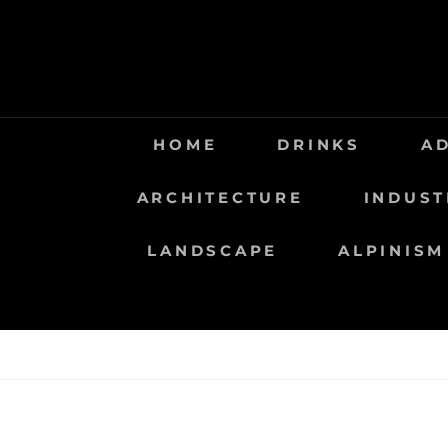
Saltar
al
contenido
HOME
DRINKS
A
ARCHITECTURE
INDUST
LANDSCAPE
ALPINISM