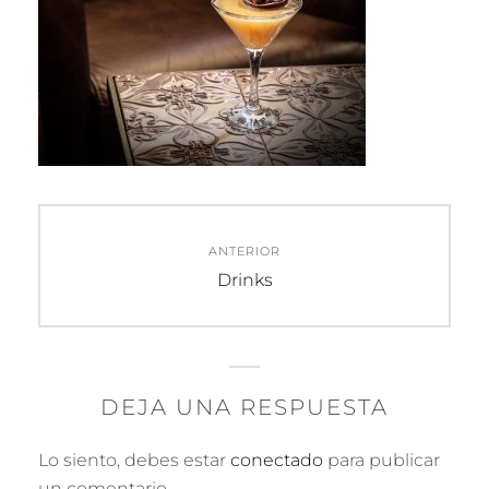
Navegación
ANTERIOR
de
Entrada
Drinks
anterior:
entradas
DEJA UNA RESPUESTA
Lo siento, debes estar
conectado
para publicar
un comentario.