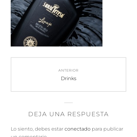
Navegación
ANTERIOR
de
Entrada
Drinks
anterior:
entradas
DEJA UNA RESPUESTA
Lo siento, debes estar
conectado
para publicar
un comentario.