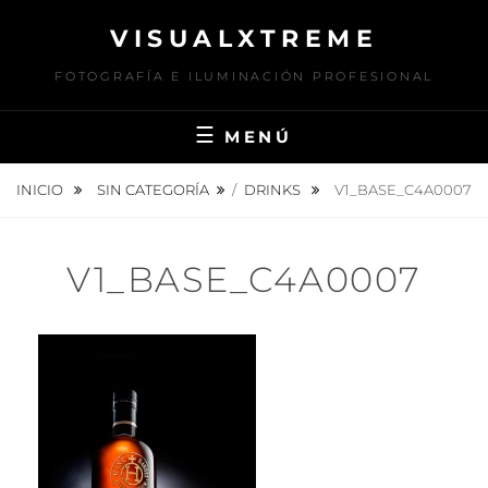
Saltar
VISUALXTREME
al
contenido
FOTOGRAFÍA E ILUMINACIÓN PROFESIONAL
MENÚ
INICIO
SIN CATEGORÍA
/
DRINKS
V1_BASE_C4A0007
V1_BASE_C4A0007