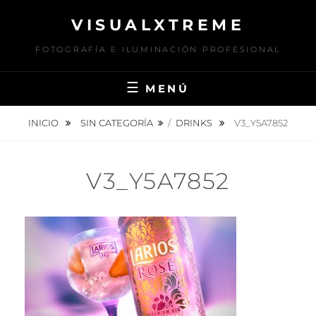
Saltar
VISUALXTREME
al
contenido
FOTOGRAFÍA E ILUMINACIÓN PROFESIONAL
MENÚ
INICIO
SIN CATEGORÍA
/
DRINKS
V3_Y5A7852
V3_Y5A7852