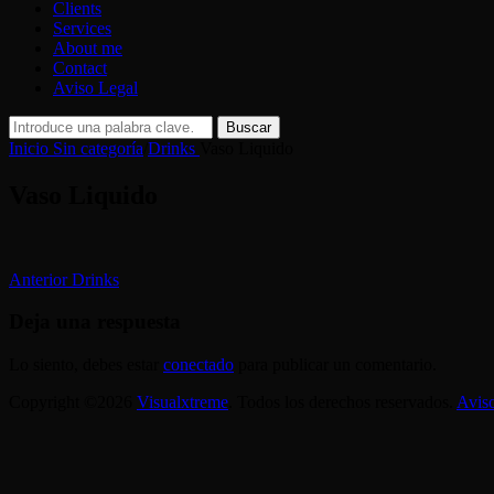
Clients
Services
About me
Contact
Aviso Legal
Buscar:
Buscar
Inicio
Sin categoría
/
Drinks
Vaso Liquido
Vaso Liquido
Navegación
Entrada
Anterior
Drinks
anterior:
de
Deja una respuesta
entradas
Lo siento, debes estar
conectado
para publicar un comentario.
Copyright ©2026
Visualxtreme
. Todos los derechos reservados.
Avis
Scroll
arriba