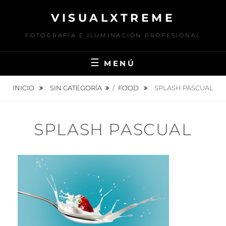
Saltar
VISUALXTREME
al
contenido
FOTOGRAFÍA E ILUMINACIÓN PROFESIONAL
MENÚ
INICIO
SIN CATEGORÍA
/
FOOD
SPLASH PASCUAL
SPLASH PASCUAL