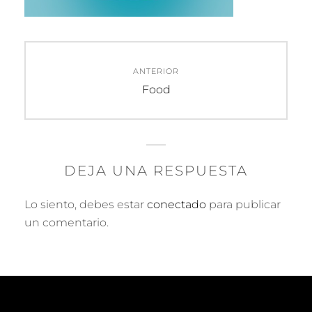
Navegación
ANTERIOR
de
Entrada
Food
anterior:
entradas
DEJA UNA RESPUESTA
Lo siento, debes estar
conectado
para publicar
un comentario.