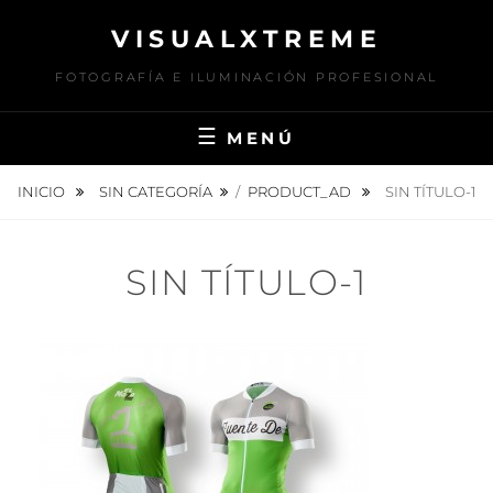
Saltar
VISUALXTREME
al
contenido
FOTOGRAFÍA E ILUMINACIÓN PROFESIONAL
MENÚ
INICIO
SIN CATEGORÍA
/
PRODUCT_AD
SIN TÍTULO-1
SIN TÍTULO-1