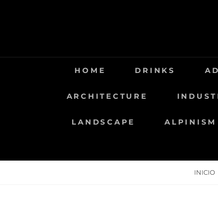
Saltar
al
contenido
HOME
DRINKS
A
ARCHITECTURE
INDUST
LANDSCAPE
ALPINISM
INICIO