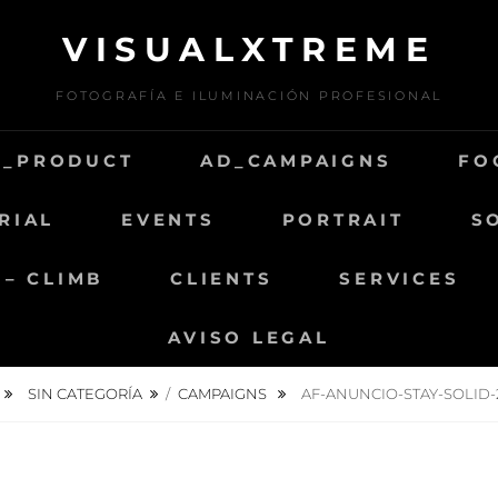
VISUALXTREME
FOTOGRAFÍA E ILUMINACIÓN PROFESIONAL
D_PRODUCT
AD_CAMPAIGNS
FO
RIAL
EVENTS
PORTRAIT
S
 – CLIMB
CLIENTS
SERVICES
AVISO LEGAL
SIN CATEGORÍA
/
CAMPAIGNS
AF-ANUNCIO-STAY-SOLID-