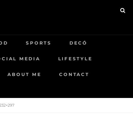
BU
OD
SPORTS
DECÓ
OCIAL MEDIA
LIFESTYLE
ABOUT ME
CONTACT
232×297