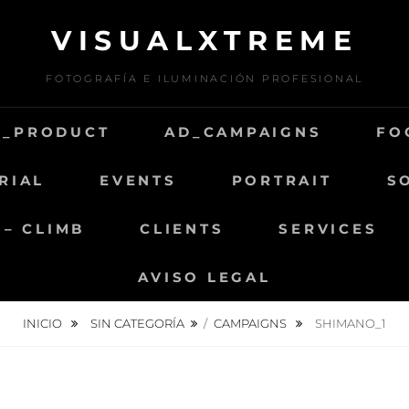
VISUALXTREME
FOTOGRAFÍA E ILUMINACIÓN PROFESIONAL
D_PRODUCT
AD_CAMPAIGNS
FO
RIAL
EVENTS
PORTRAIT
S
 – CLIMB
CLIENTS
SERVICES
AVISO LEGAL
INICIO
SIN CATEGORÍA
/
CAMPAIGNS
SHIMANO_1