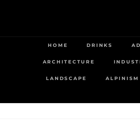
Saltar
al
contenido
HOME
DRINKS
A
ARCHITECTURE
INDUST
LANDSCAPE
ALPINISM