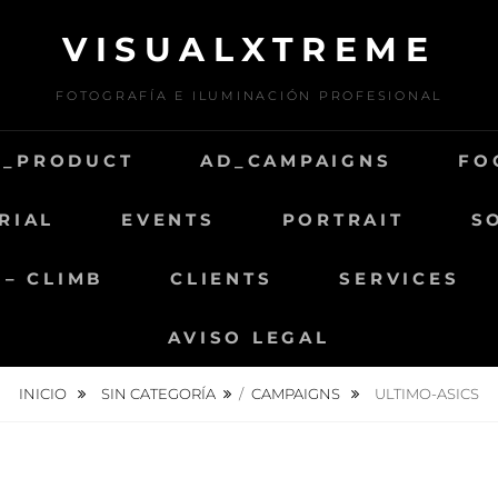
VISUALXTREME
FOTOGRAFÍA E ILUMINACIÓN PROFESIONAL
D_PRODUCT
AD_CAMPAIGNS
FO
RIAL
EVENTS
PORTRAIT
S
 – CLIMB
CLIENTS
SERVICES
AVISO LEGAL
INICIO
SIN CATEGORÍA
/
CAMPAIGNS
ULTIMO-ASICS