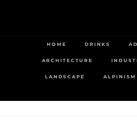
Saltar
al
contenido
HOME
DRINKS
A
ARCHITECTURE
INDUST
LANDSCAPE
ALPINISM