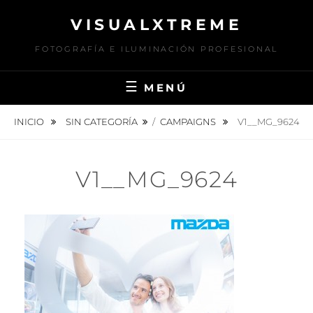
Saltar
VISUALXTREME
al
contenido
FOTOGRAFÍA E ILUMINACIÓN PROFESIONAL
MENÚ
INICIO
SIN CATEGORÍA
/
CAMPAIGNS
V1__MG_9624
V1__MG_9624