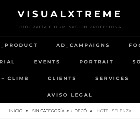
VISUALXTREME
FOTOGRAFÍA E ILUMINACIÓN PROFESIONAL
D_PRODUCT
AD_CAMPAIGNS
FO
RIAL
EVENTS
PORTRAIT
S
 – CLIMB
CLIENTS
SERVICES
AVISO LEGAL
INICIO
SIN CATEGORÍA
/
DECÓ
HOTEL SELENZA