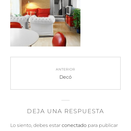
Navegación
ANTERIOR
de
Entrada
Decó
anterior:
entradas
DEJA UNA RESPUESTA
Lo siento, debes estar
conectado
para publicar