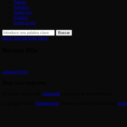
Clients
Services
About me
Contact
Aviso Legal
Buscar:
Buscar
Inicio
Sin categoría
/
Decó
Revista Mia
Revista Mia
Navegación
Entrada
Anterior
Decó
anterior:
de
Deja una respuesta
entradas
Lo siento, debes estar
conectado
para publicar un comentario.
Copyright ©2026
Visualxtreme
. Todos los derechos reservados.
Avis
Scroll
arriba