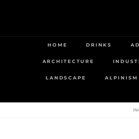
Saltar
al
contenido
HOME
DRINKS
A
ARCHITECTURE
INDUST
LANDSCAPE
ALPINISM
IN