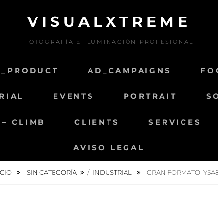
VISUALXTREME
FOTOGRAFÍA E ILUMINACIÓN PROFESIONAL
D_PRODUCT
AD_CAMPAIGNS
FO
RIAL
EVENTS
PORTRAIT
S
 – CLIMB
CLIENTS
SERVICES
AVISO LEGAL
ICIO
SIN CATEGORÍA
/
INDUSTRIAL
GRAN FORMATO_Y5A8