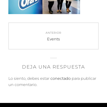
Navegación
ANTERIOR
de
Entrada
Events
anterior:
entradas
DEJA UNA RESPUESTA
Lo siento, debes estar
conectado
para publicar
un comentario.