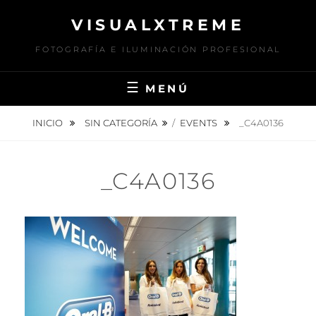
Saltar
VISUALXTREME
al
contenido
FOTOGRAFÍA E ILUMINACIÓN PROFESIONAL
MENÚ
INICIO
SIN CATEGORÍA
/
EVENTS
_C4A0136
_C4A0136