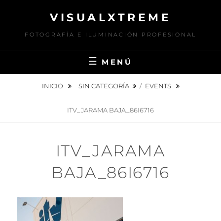
Saltar
VISUALXTREME
al
contenido
FOTOGRAFÍA E ILUMINACIÓN PROFESIONAL
MENÚ
INICIO
SIN CATEGORÍA
/
EVENTS
ITV_JARAMA BAJA_86I6716
ITV_JARAMA
BAJA_86I6716