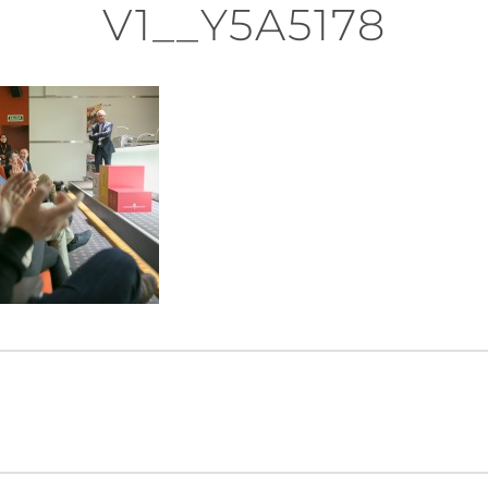
V1__Y5A5178
n