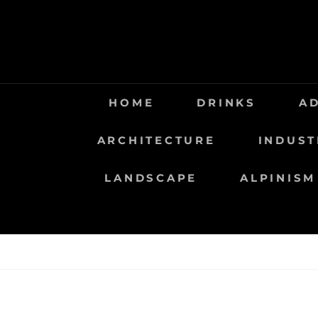
Saltar
al
contenido
HOME
DRINKS
A
ARCHITECTURE
INDUST
LANDSCAPE
ALPINISM