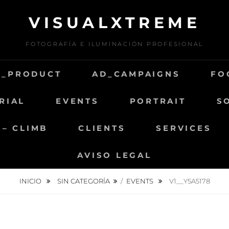
VISUALXTREME
FOTOGRAFÍA E ILUMINACIÓN PROFESIONAL
D_PRODUCT
AD_CAMPAIGNS
FO
RIAL
EVENTS
PORTRAIT
S
 – CLIMB
CLIENTS
SERVICES
AVISO LEGAL
INICIO
SIN CATEGORÍA
/
EVENTS
V1__Y5A5178