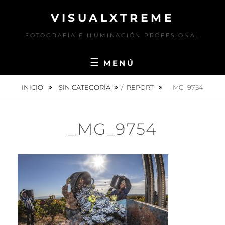
Saltar
VISUALXTREME
al
contenido
FOTOGRAFÍA E ILUMINACIÓN PROFESIONAL
MENÚ
INICIO
SIN CATEGORÍA
/
REPORT
_MG_9754
_MG_9754