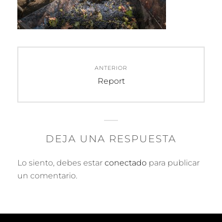
Navegación
ANTERIOR
de
Entrada
Report
anterior:
entradas
DEJA UNA RESPUESTA
Lo siento, debes estar
conectado
para publicar
un comentario.