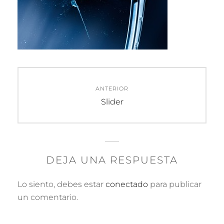
Navegación
ANTERIOR
de
Entrada
Slider
anterior:
entradas
DEJA UNA RESPUESTA
Lo siento, debes estar
conectado
para publicar
un comentario.